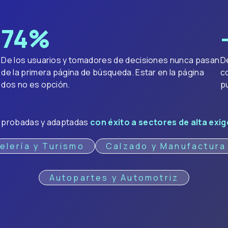
75
%
De los usuarios y tomadores de decisiones nunca pasan
D
.
de la primera página de búsqueda. Estar en la página
c
dos no es opción.
pu
O probadas y adaptadas
con éxito a sectores de alta exi
elería y Turismo
Calzado y Manufactura
Autopartes y Automotriz