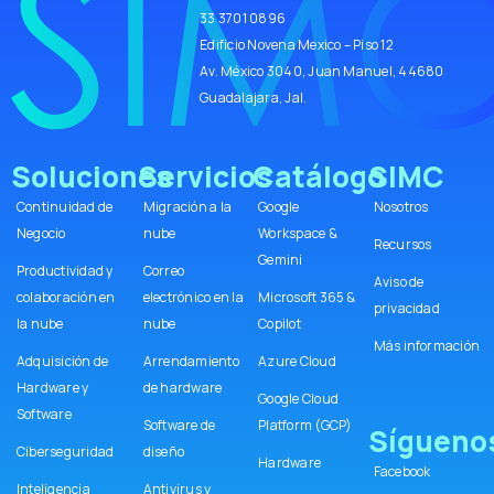
33 3701 0896
Edificio Novena Mexico – Piso 12
Av. México 3040, Juan Manuel, 44680
Guadalajara, Jal.
Soluciones
Servicios
Catálogo
SIMC
Continuidad de
Migración a la
Google
Nosotros
Negocio
nube
Workspace &
Recursos
Gemini
Productividad y
Correo
Aviso de
colaboración en
electrónico en la
Microsoft 365 &
privacidad
la nube
nube
Copilot
Más información
Adquisición de
Arrendamiento
Azure Cloud
Hardware y
de hardware
Google Cloud
Software
Software de
Platform (GCP)
Sígueno
Ciberseguridad
diseño
Hardware
Facebook
Inteligencia
Antivirus y